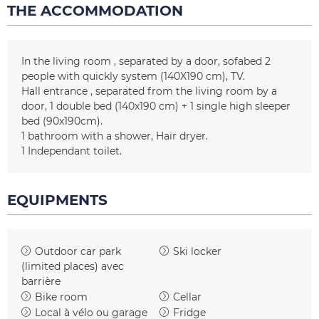
THE ACCOMMODATION
In the living room
separated by a door
sofabed 2
people with quickly system
(140X190 cm)
TV
Hall entrance
separated from the living room by a
door
1 double bed (140x190 cm) + 1 single high sleeper
bed (90x190cm)
1
bathroom with a shower
Hair dryer
1
Independant toilet
EQUIPMENTS
Outdoor car park
Ski locker
(limited places)
avec
barrière
Bike room
Cellar
Local à vélo ou garage
Fridge