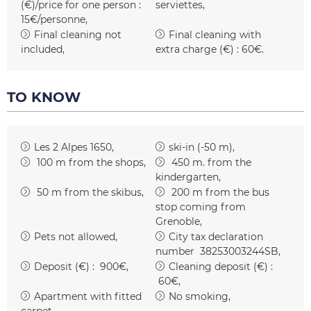
(€)/price for one person :
serviettes
15€/personne
Final cleaning not
Final cleaning with
included
extra charge (€) :
60€
TO KNOW
Les 2 Alpes 1650
ski-in (-50 m)
100
m from the shops
450
m. from the
kindergarten
50
m from the skibus
200
m from the bus
stop coming from
Grenoble
Pets not allowed
City tax declaration
number
38253003244SB
Deposit (€) :
900€
Cleaning deposit (€) :
60€
Apartment with fitted
No smoking
carpet