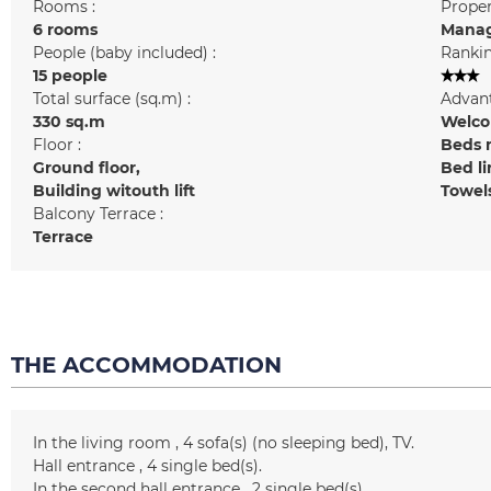
Rooms :
Prope
6 rooms
Manag
People (baby included) :
Rankin
15 people
Total surface (sq.m) :
Advant
330
sq.m
Welcom
Floor :
Beds 
Ground floor
Bed l
Building witouth lift
Towel
Balcony Terrace :
Terrace
THE ACCOMMODATION
In the living room
4
sofa(s) (no sleeping bed)
TV
Hall entrance
4
single bed(s)
In the second hall entrance
2
single bed(s)