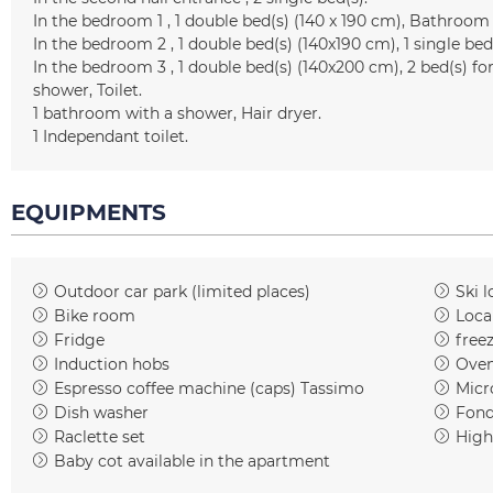
In the bedroom 1
1
double bed(s) (140 x 190 cm)
Bathroom 
In the bedroom 2
1
double bed(s) (140x190 cm)
1
single bed
In the bedroom 3
1
double bed(s) (140x200 cm)
2
bed(s) fo
shower
Toilet
1
bathroom with a shower
Hair dryer
1
Independant toilet
EQUIPMENTS
Outdoor car park (limited places)
Ski l
Bike room
Loca
Fridge
free
Induction hobs
Ove
Espresso coffee machine (caps)
Tassimo
Micr
Dish washer
Fond
Raclette set
High
Baby cot available in the apartment