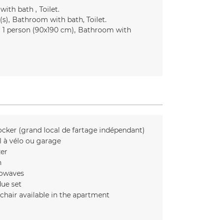
with bath
Toilet
(s)
Bathroom with bath
Toilet
r 1 person (90x190 cm)
Bathroom with
ocker
(grand local de fartage indépendant)
l à vélo ou garage
zer
n
owaves
ue set
chair available in the apartment