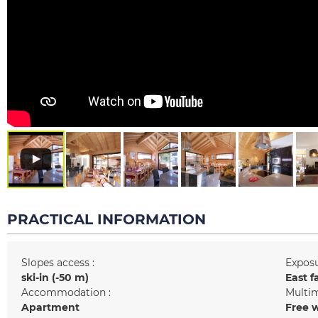
PRACTICAL INFORMATION
Slopes access :
Exposu
ski-in (-50 m)
East f
Accommodation :
Multim
Apartment
Free w