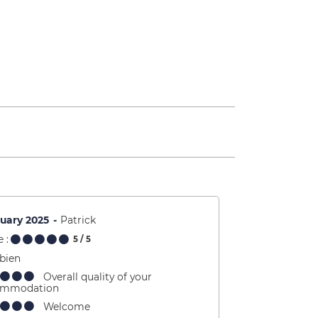
uary 2025
Patrick
 :
5
/ 5
 bien
Overall quality of your
ommodation
Welcome