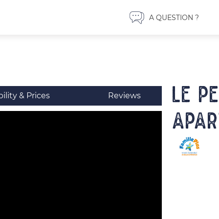
A QUESTION ?
LE P
bility & Prices
Reviews
Apar