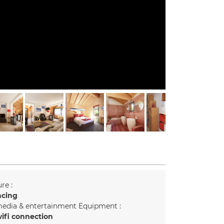
re :
acing
edia & entertainment Equipment :
ifi connection