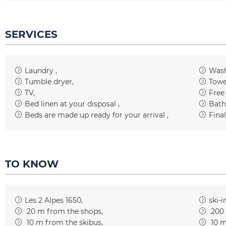
SERVICES
Laundry
Wash
Tumble dryer
Towe
TV
Free
Bed linen at your disposal
Bath
Beds are made up ready for your arrival
Fina
TO KNOW
Les 2 Alpes 1650
ski-i
20
m from the shops
200
10
m from the skibus
10
m