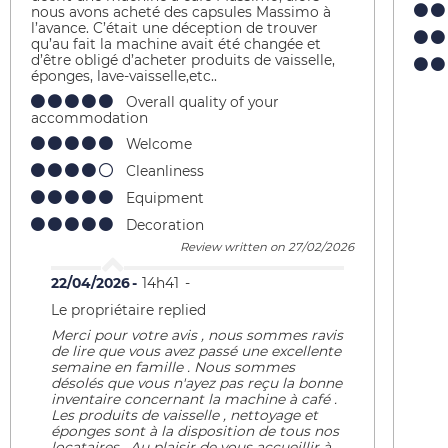
nous avons acheté des capsules Massimo à
l’avance. C’était une déception de trouver
qu’au fait la machine avait été changée et
d’être obligé d’acheter produits de vaisselle,
éponges, lave-vaisselle,etc..
Overall quality of your
accommodation
Welcome
Cleanliness
Equipment
Decoration
Review written on 27/02/2026
22/04/2026
14h41
Le propriétaire replied
Merci pour votre avis , nous sommes ravis
de lire que vous avez passé une excellente
semaine en famille . Nous sommes
désolés que vous n'ayez pas reçu la bonne
inventaire concernant la machine à café .
Les produits de vaisselle , nettoyage et
éponges sont à la disposition de tous nos
locataires . Au plaisir de vous accueillir à