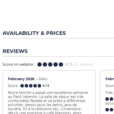
AVAILABILITY & PRICES
REVIEWS
Score on website :
5
/ 5
(
2
review
)
February 2026
Alain
Febr
Score :
Score
5
/ 5
Notre famille a passé une excellente semaine
Très
au Petit Valentin. La salle de séjour est très
confortable, flexible et se prête à différentes
acc
activités- dessin pour les petits, jeux de
société, JO à la télévision etc. L’inventaire
décrit une machine à café Massimo, alors