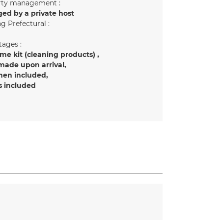
rty management :
ed by a private host
g Prefectural :
ages :
e kit (cleaning products)
made upon arrival
inen included
s included